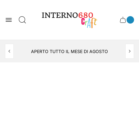
Store
logo
0
Cart
Cart
item
drawer
count
APERTO TUTTO IL MESE DI AGOSTO
CONSEGNA AL LOCKER INPOST