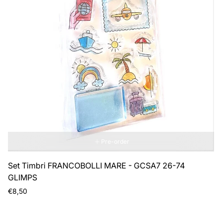
Pre-order
Set Timbri FRANCOBOLLI MARE - GCSA7 26-74
GLIMPS
Regular
€8,50
price