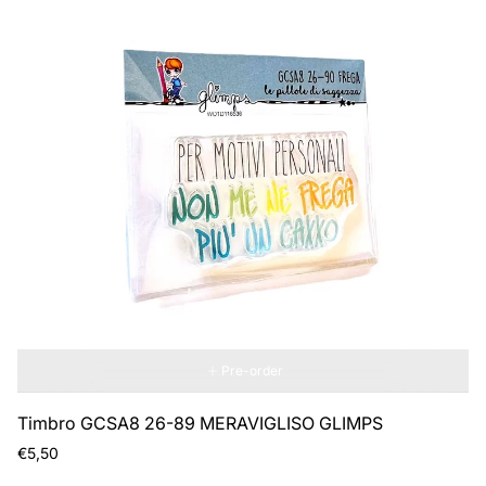
Pre-order
Timbro GCSA8 26-89 MERAVIGLISO GLIMPS
Regular
€5,50
price