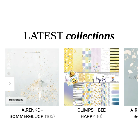
LATEST
collections
A.RENKE -
GLIMPS - BEE
A.R
SOMMERGLÜCK
(165)
HAPPY
(6)
Be