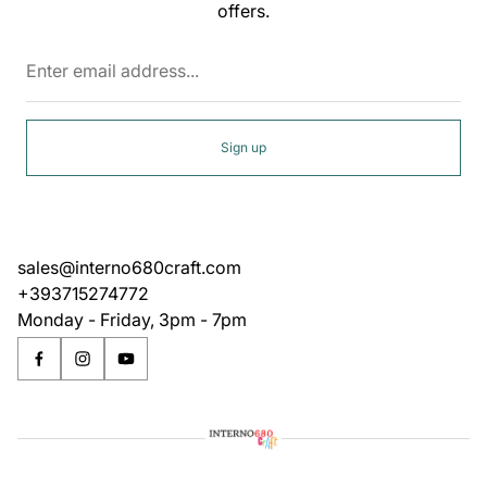
offers.
Enter
email
address...
Sign up
sales@interno680craft.com
+393715274772
Monday - Friday, 3pm - 7pm