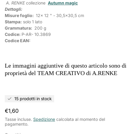
A. RENKE
collezione
Autumn magic
Dettagli:
Misure foglio:
12x 12 " - 30,5x30,5 cm
Stampa:
solo 1 lato
Grammatura:
200 g
Codice:
P-AR-
10.3869
Codice EAN:
Le immagini aggiuntive di questo articolo sono di
proprietà del TEAM CREATIVO di A.RENKE
15 prodotti in stock
Prezzo
€1,60
normale
Tasse incluse.
Spedizione
calcolata al momento del
pagamento.