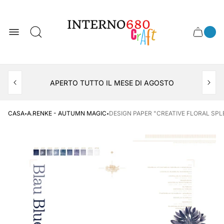
Logo
del
negozio
0
Cassett
Conte
articol
del
del
carrel
carrello
APERTO TUTTO IL MESE DI AGOSTO
CONSEGNA AL LOCKER INPOST
·
·
CASA
A.RENKE - AUTUMN MAGIC
DESIGN PAPER "CREATIVE FLORAL SPL