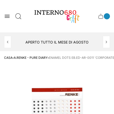
Logo
del
negozio
0
Cassett
Conte
articol
del
del
carrel
carrello
APERTO TUTTO IL MESE DI AGOSTO
CONSEGNA AL LOCKER INPOST
·
·
CASA
A.RENKE - PURE DIARY
ENAMEL DOTS EB.ED-AR-0011 'CORPORATE