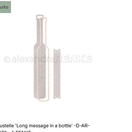
le
chetta
urito
dotto:
ustelle 'Long message in a bottle' -D-AR-