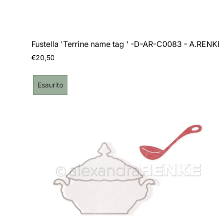
Fustella 'Terrine name tag ' -D-AR-C0083 - A.RENK
Prezzo
€20,50
normale
Etichetta
Esaurito
del
prodotto: