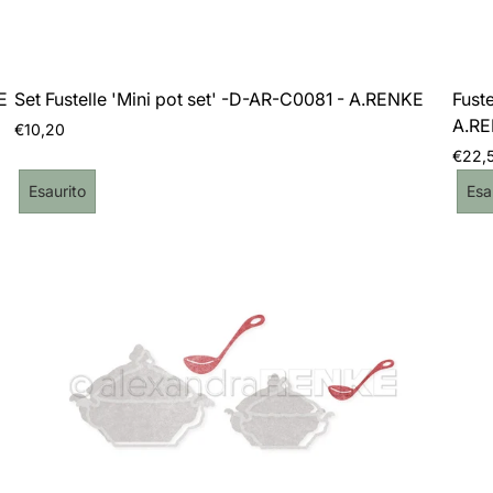
E
Set Fustelle 'Mini pot set' -D-AR-C0081 - A.RENKE
Fust
A.R
Prezzo
€10,20
normale
Prezz
€22,
norma
Etichetta
Eti
Esaurito
Esa
del
del
prodotto:
pro