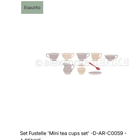
normale
Etichetta
Esaurito
del
prodotto:
Set Fustelle 'Mini tea cups set' -D-AR-C0059 -