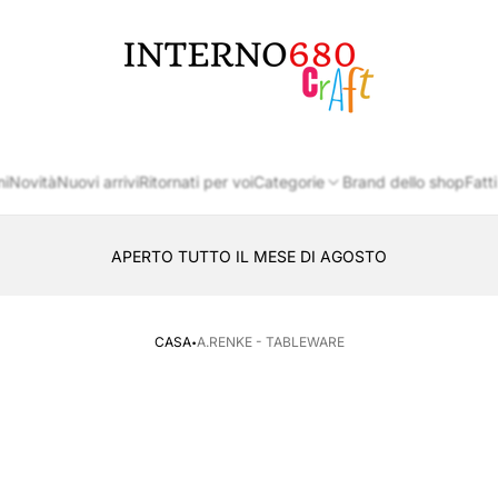
Logo
del
negozio
ni
Novità
Nuovi arrivi
Ritornati per voi
Categorie
Brand dello shop
Fatti
APERTO TUTTO IL MESE DI AGOSTO
CONSEGNA AL LOCKER INPOST
·
CASA
A.RENKE - TABLEWARE