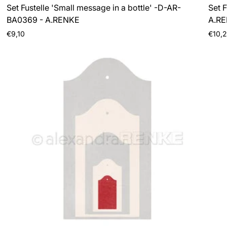
Set Fustelle 'Small message in a bottle' -D-AR-
Set F
BA0369 - A.RENKE
A.R
Prezzo
Prezz
€9,10
€10,
normale
norma