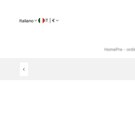
IT | €
Italiano
Home
Pre - ordi