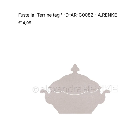
Fustella 'Terrine tag ' -D-AR-C0082 - A.RENKE
Prezzo
€14,95
normale