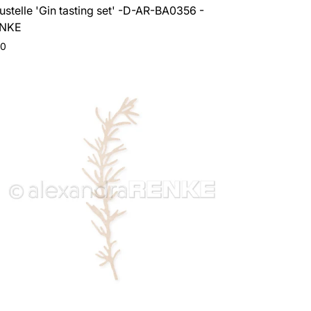
ustelle 'Gin tasting set' -D-AR-BA0356 -
ENKE
o
20
le