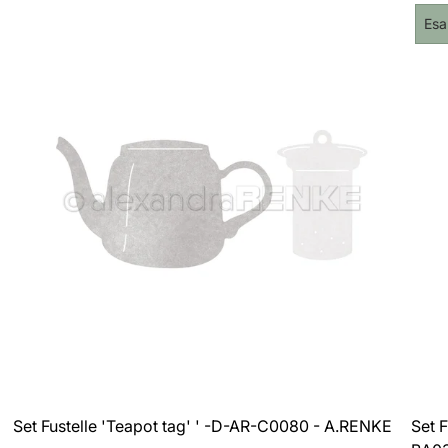
norma
Eti
Esa
del
pro
Set Fustelle 'Teapot tag' ' -D-AR-C0080 - A.RENKE
Set F