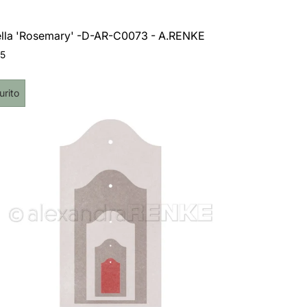
ella 'Rosemary' -D-AR-C0073 - A.RENKE
o
05
le
chetta
urito
dotto: