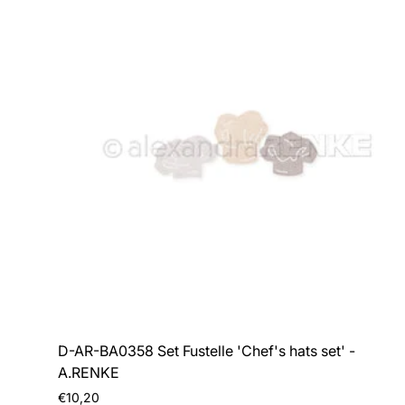
D-AR-BA0358 Set Fustelle 'Chef's hats set' -
A.RENKE
Prezzo
€10,20