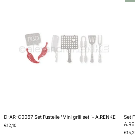
del
pro
D-AR-C0067 Set Fustelle 'Mini grill set '- A.RENKE
Set F
A.R
Prezzo
€12,10
normale
Prezz
€15,