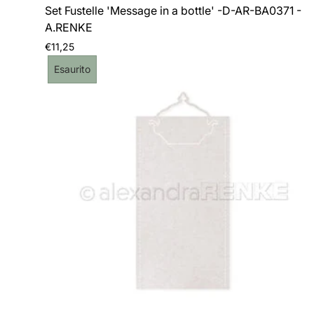
Set Fustelle 'Message in a bottle' -D-AR-BA0371 -
A.RENKE
Prezzo
€11,25
normale
Etichetta
Esaurito
del
prodotto: