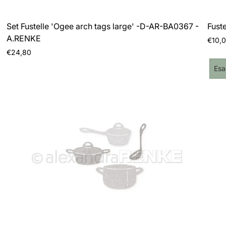
Set Fustelle 'Ogee arch tags large' -D-AR-BA0367 -
Fust
A.RENKE
Prezz
€10,
norma
Prezzo
€24,80
normale
Eti
Esa
del
pro