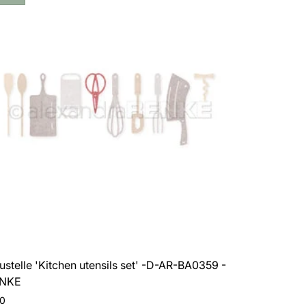
griglia
griglia
dotto:
in
in
3
4
prodotti
prodotti
per
per
riga
riga
ustelle 'Kitchen utensils set' -D-AR-BA0359 -
ENKE
o
20