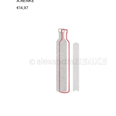
A.RENKE
Prezzo
€14,97
normale