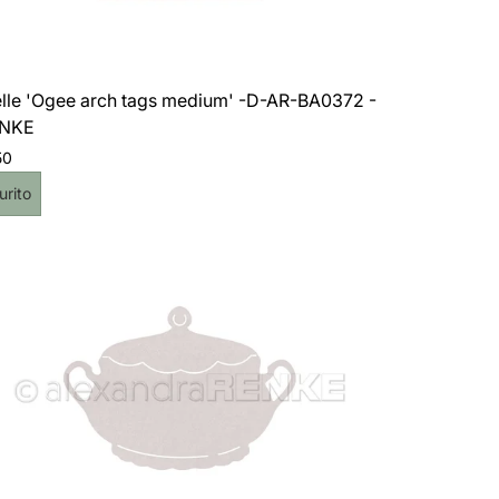
elle 'Ogee arch tags medium' -D-AR-BA0372 -
ENKE
o
50
le
chetta
urito
dotto: