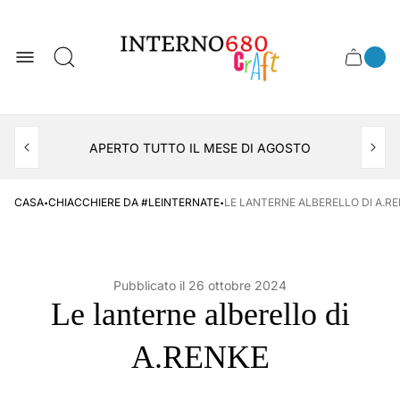
Logo
del
negozio
0
Cassett
Conte
articol
del
del
carrel
carrello
APERTO TUTTO IL MESE DI AGOSTO
CONSEGNA AL LOCKER INPOST
·
·
CASA
CHIACCHIERE DA #LEINTERNATE
LE LANTERNE ALBERELLO DI A.R
Pubblicato il
26 ottobre 2024
Le lanterne alberello di
A.RENKE