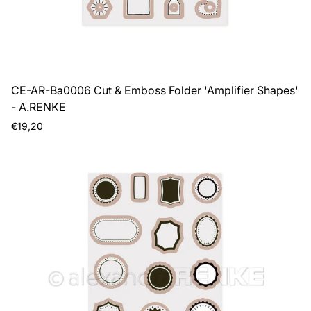
CE-AR-Ba0006 Cut & Emboss Folder 'Amplifier Shapes'
- A.RENKE
Prezzo
€19,20
normale