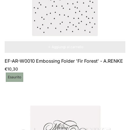
Aggiungi al carrello
EF-AR-W0010 Embossing Folder 'Fir Forest' - A.RENKE
Prezzo
€10,30
normale
Etichetta
Esaurito
del
prodotto: