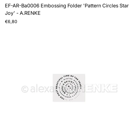
EF-AR-Ba0006 Embossing Folder 'Pattern Circles Star
Joy' - A.RENKE
Prezzo
€6,80
normale