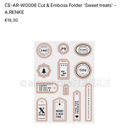
CE-AR-W0006 Cut & Emboss Folder 'Sweet treats' -
A.RENKE
Prezzo
€19,30
normale