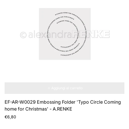
Aggiungi al carrello
EF-AR-W0029 Embossing Folder 'Typo Circle Coming
home for Christmas' - A.RENKE
Prezzo
€6,80
normale