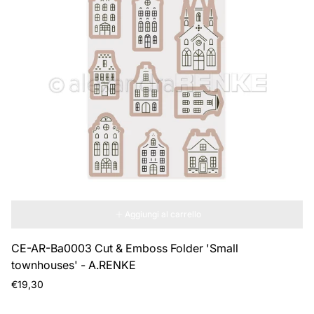
Aggiungi al carrello
CE-AR-Ba0003 Cut & Emboss Folder 'Small
townhouses' - A.RENKE
Prezzo
€19,30
normale