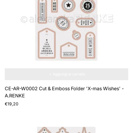
Aggiungi al carrello
CE-AR-W0002 Cut & Emboss Folder 'X-mas Wishes' -
A.RENKE
Prezzo
€19,20
normale