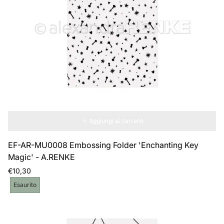
riga
rig
Aggiungi al carrello
EF-AR-MU0008 Embossing Folder 'Enchanting Key
Magic' - A.RENKE
Prezzo
€10,30
normale
Etichetta
Esaurito
del
prodotto: