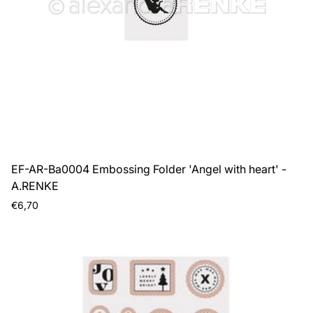
EF-AR-Ba0004 Embossing Folder 'Angel with heart' -
A.RENKE
Prezzo
€6,70
normale