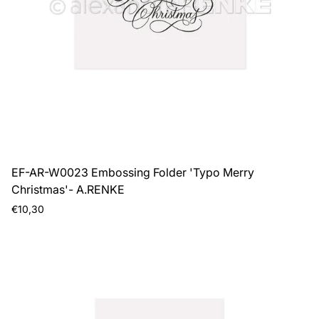
EF-AR-W0023 Embossing Folder 'Typo Merry
Christmas'- A.RENKE
Prezzo
€10,30
normale