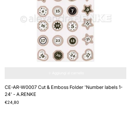
Aggiungi al carrello
CE-AR-W0007 Cut & Emboss Folder 'Number labels 1-
24' - A.RENKE
Prezzo
€24,80
normale