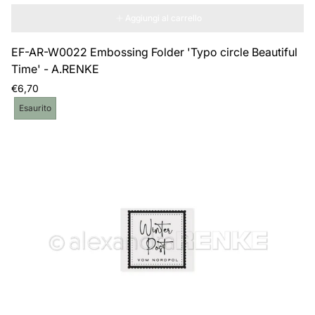
Aggiungi al carrello
EF-AR-W0022 Embossing Folder 'Typo circle Beautiful
Time' - A.RENKE
Prezzo
€6,70
normale
Etichetta
Esaurito
del
prodotto: