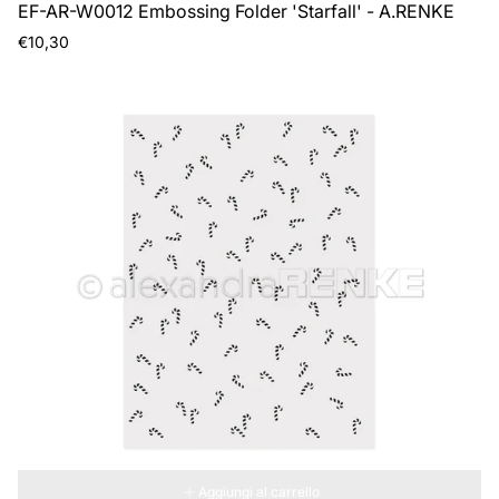
EF-AR-W0012 Embossing Folder 'Starfall' - A.RENKE
Prezzo
€10,30
normale
Aggiungi al carrello