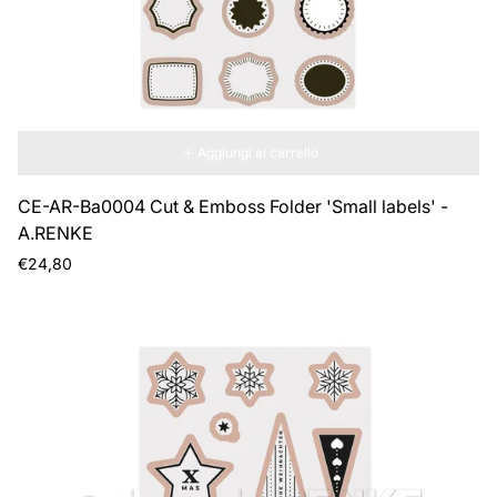
Aggiungi al carrello
CE-AR-Ba0004 Cut & Emboss Folder 'Small labels' -
A.RENKE
Prezzo
€24,80
normale