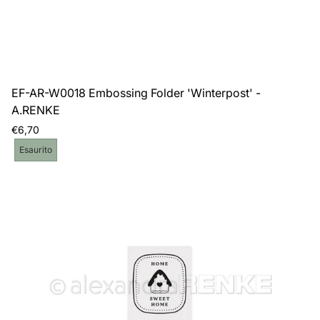
EF-AR-W0018 Embossing Folder 'Winterpost' -
A.RENKE
Prezzo
€6,70
normale
Etichetta
Esaurito
del
prodotto: