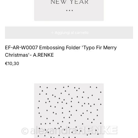
Aggiungi al carrello
EF-AR-W0007 Embossing Folder 'Typo Fir Merry
Christmas'- A.RENKE
Prezzo
€10,30
normale