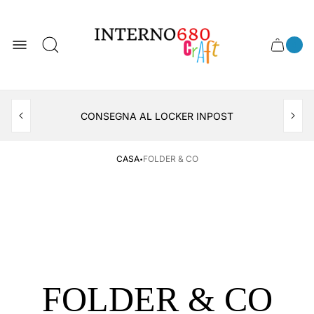
Logo
del
negozio
0
Cassett
Conte
articol
del
del
carrel
carrello
APERTO TUTTO IL MESE DI AGOSTO
CONSEGNA AL LOCKER INPOST
·
CASA
FOLDER & CO
FOLDER & CO