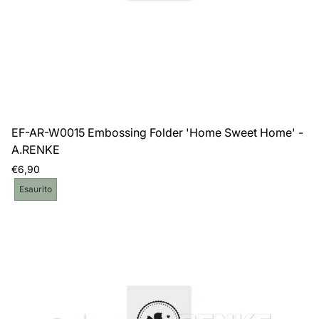
EF-AR-W0015 Embossing Folder 'Home Sweet Home' -
A.RENKE
Prezzo
€6,90
normale
Etichetta
Esaurito
del
prodotto: