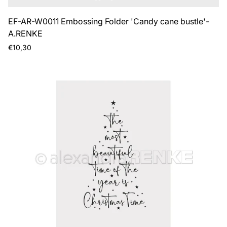
EF-AR-W0011 Embossing Folder 'Candy cane bustle'-
A.RENKE
Prezzo
€10,30
normale