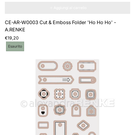
Aggiungi al carrello
CE-AR-W0003 Cut & Emboss Folder 'Ho Ho Ho' -
A.RENKE
Prezzo
€19,20
normale
Etichetta
Esaurito
del
prodotto: