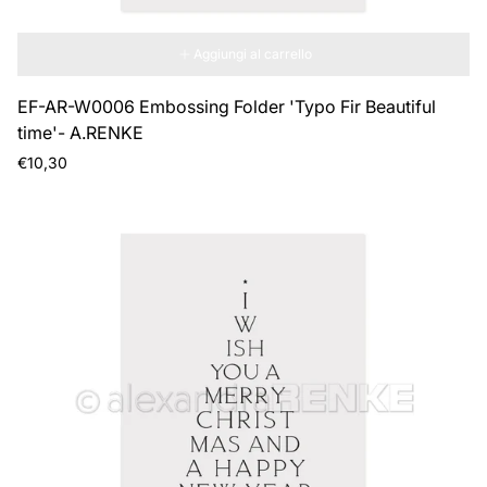
Aggiungi al carrello
EF-AR-W0006 Embossing Folder 'Typo Fir Beautiful
time'- A.RENKE
Prezzo
€10,30
normale