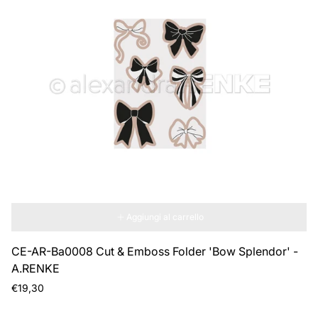
Aggiungi al carrello
CE-AR-Ba0008 Cut & Emboss Folder 'Bow Splendor' -
A.RENKE
Prezzo
€19,30
normale