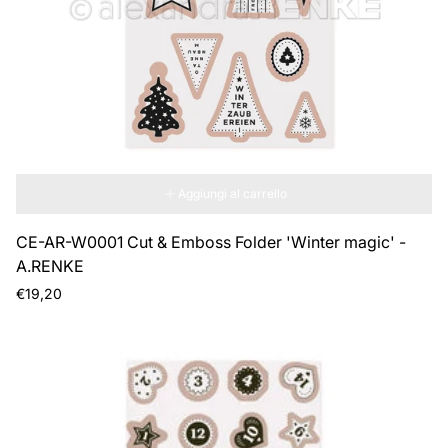
Aggiungi al carrello
CE-AR-W0001 Cut & Emboss Folder 'Winter magic' -
A.RENKE
Prezzo
€19,20
normale