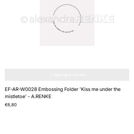
Aggiungi al carrello
EF-AR-W0028 Embossing Folder 'Kiss me under the
mistletoe' - A.RENKE
Prezzo
€6,80
normale