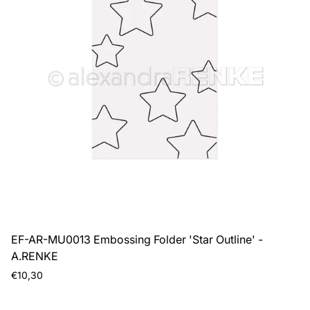
EF-AR-MU0013 Embossing Folder 'Star Outline' -
A.RENKE
Prezzo
€10,30
normale