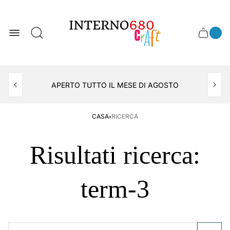
Logo
del
negozio
0
Cassett
Conte
articol
del
del
carrel
carrello
APERTO TUTTO IL MESE DI AGOSTO
CONSEGNA AL LOCKER INPOST
·
CASA
RICERCA
Risultati ricerca:
term-3
Ricerca