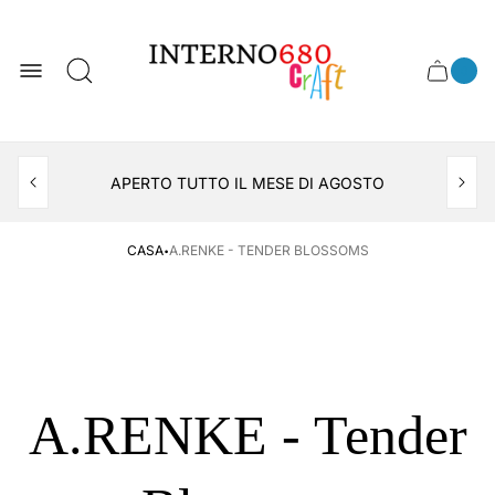
Logo
del
negozio
0
Cassett
Conte
articol
del
del
carrel
carrello
APERTO TUTTO IL MESE DI AGOSTO
CONSEGNA AL LOCKER INPOST
·
CASA
A.RENKE - TENDER BLOSSOMS
A.RENKE - Tender