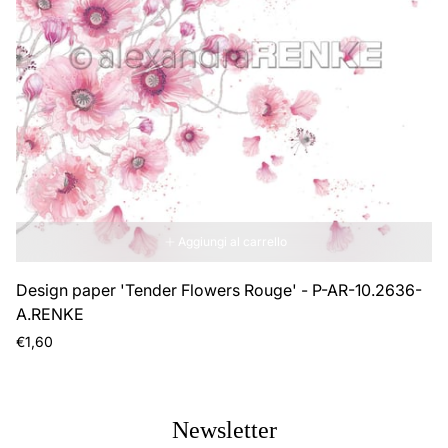
riga
rig
Aggiungi al carrello
Design paper 'Tender Flowers Rouge' - P-AR-10.2636-
A.RENKE
Prezzo
€1,60
normale
Newsletter