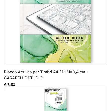
riga
rig
Blocco Acrilico per Timbri A4 21x31x0,4 cm -
CARABELLE STUDIO
Prezzo
€16,50
normale