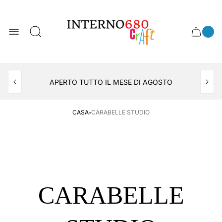
Logo
del
negozio
0
Cassett
Conte
articol
del
del
carrel
carrello
APERTO TUTTO IL MESE DI AGOSTO
CONSEGNA AL LOCKER INPOST
·
CASA
CARABELLE STUDIO
CARABELLE