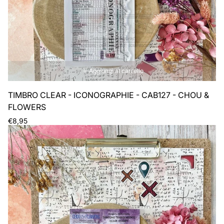
Aggiungi al carrello
TIMBRO CLEAR - ICONOGRAPHIE - CAB127 - CHOU &
FLOWERS
Prezzo
€8,95
normale