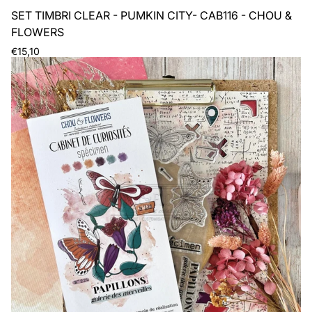
SET TIMBRI CLEAR - PUMKIN CITY- CAB116 - CHOU &
FLOWERS
Prezzo
€15,10
normale