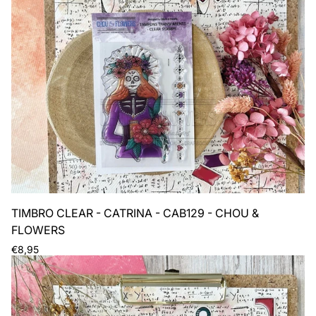
TIMBRO CLEAR - CATRINA - CAB129 - CHOU &
FLOWERS
Prezzo
€8,95
normale