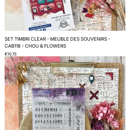
SET TIMBRI CLEAR - MEUBLE DES SOUVENIRS -
CAB118 - CHOU & FLOWERS
Prezzo
€10,15
normale