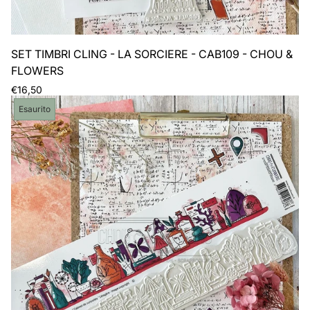
SET TIMBRI CLING - LA SORCIERE - CAB109 - CHOU &
FLOWERS
Prezzo
€16,50
normale
Etichetta
Esaurito
del
prodotto: