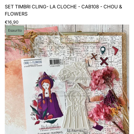
SET TIMBRI CLING- LA CLOCHE - CAB108 - CHOU &
FLOWERS
Prezzo
€16,90
normale
Etichetta
Esaurito
del
prodotto: