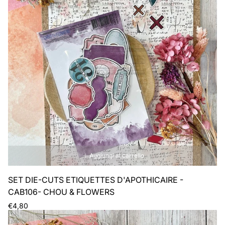
Aggiungi al carrello
SET DIE-CUTS ETIQUETTES D'APOTHICAIRE -
CAB106- CHOU & FLOWERS
Prezzo
€4,80
normale