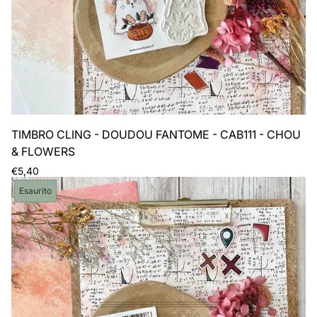
TIMBRO CLING - DOUDOU FANTOME - CAB111 - CHOU
& FLOWERS
Prezzo
€5,40
normale
Etichetta
Esaurito
del
prodotto: