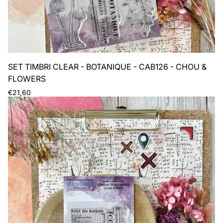
SET TIMBRI CLEAR - BOTANIQUE - CAB126 - CHOU &
FLOWERS
Prezzo
€21,60
normale