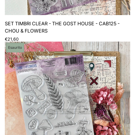
SET TIMBRI CLEAR - THE GOST HOUSE - CAB125 -
CHOU & FLOWERS
Prezzo
€21,60
normale
Etichetta
Esaurito
del
prodotto: