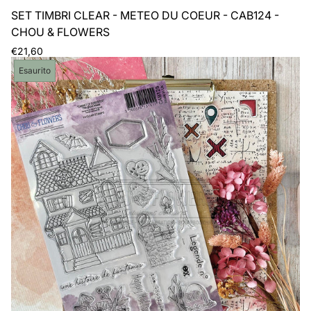
SET TIMBRI CLEAR - METEO DU COEUR - CAB124 -
CHOU & FLOWERS
Prezzo
€21,60
normale
Etichetta
Esaurito
del
prodotto: