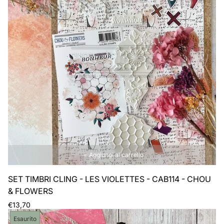
Aggiungi al carrello
SET TIMBRI CLING - LES VIOLETTES - CAB114 - CHOU
& FLOWERS
Prezzo
€13,70
normale
Etichetta
Esaurito