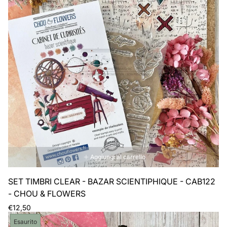
Aggiungi al carrello
SET TIMBRI CLEAR - BAZAR SCIENTIPHIQUE - CAB122
- CHOU & FLOWERS
Prezzo
€12,50
normale
Etichetta
Esaurito