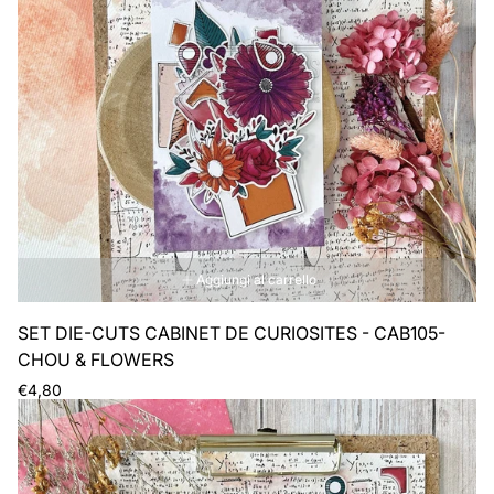
riga
rig
Aggiungi al carrello
SET DIE-CUTS CABINET DE CURIOSITES - CAB105-
CHOU & FLOWERS
Prezzo
€4,80
normale