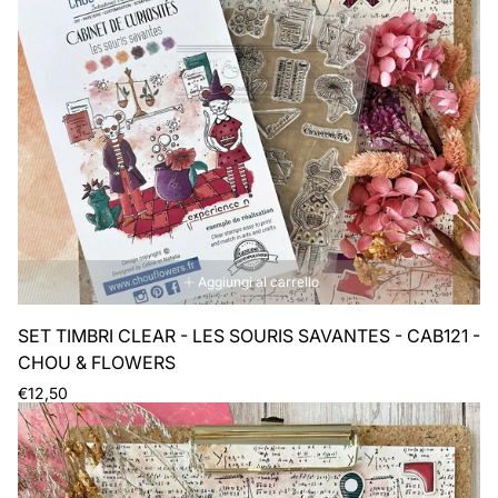
Aggiungi al carrello
SET TIMBRI CLEAR - LES SOURIS SAVANTES - CAB121 -
CHOU & FLOWERS
Prezzo
€12,50
normale