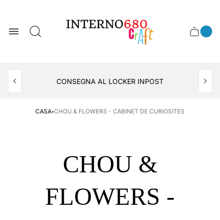
Logo
del
negozio
0
Cassett
Conte
articol
del
del
carrel
carrello
APERTO TUTTO IL MESE DI AGOSTO
CONSEGNA AL LOCKER INPOST
·
CASA
CHOU & FLOWERS - CABINET DE CURIOSITES
CHOU &
FLOWERS -