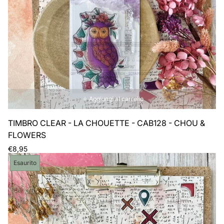
Aggiungi al carrello
TIMBRO CLEAR - LA CHOUETTE - CAB128 - CHOU &
FLOWERS
Prezzo
€8,95
normale
Etichetta
Esaurito
del
prodotto: