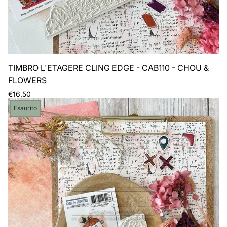
TIMBRO L'ETAGERE CLING EDGE - CAB110 - CHOU &
FLOWERS
Prezzo
€16,50
normale
Etichetta
Esaurito
del
prodotto: