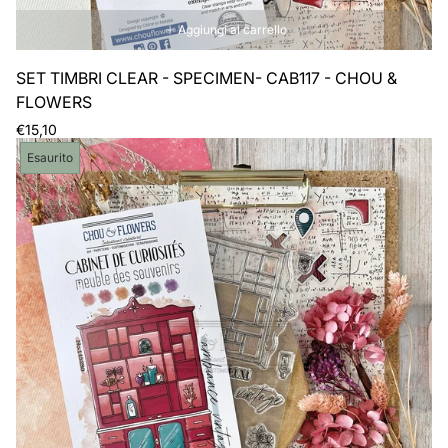
Aggiungi al carrello
SET TIMBRI CLEAR - SPECIMEN- CAB117 - CHOU &
FLOWERS
Prezzo
€15,10
normale
Etichetta
Esaurito
del
prodotto: