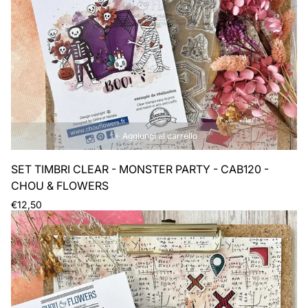
Aggiungi al carrello
SET TIMBRI CLEAR - MONSTER PARTY - CAB120 -
CHOU & FLOWERS
Prezzo
€12,50
normale