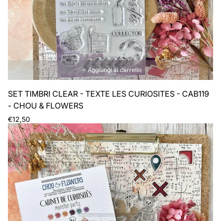
Aggiungi al carrello
SET TIMBRI CLEAR - TEXTE LES CURIOSITES - CAB119
- CHOU & FLOWERS
Prezzo
€12,50
normale