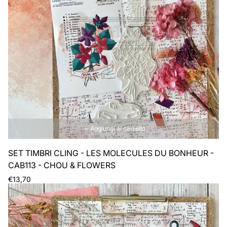
Aggiungi al carrello
SET TIMBRI CLING - LES MOLECULES DU BONHEUR -
CAB113 - CHOU & FLOWERS
Prezzo
€13,70
normale