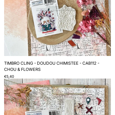
TIMBRO CLING - DOUDOU CHIMISTEE - CAB112 -
CHOU & FLOWERS
Prezzo
€5,40
normale