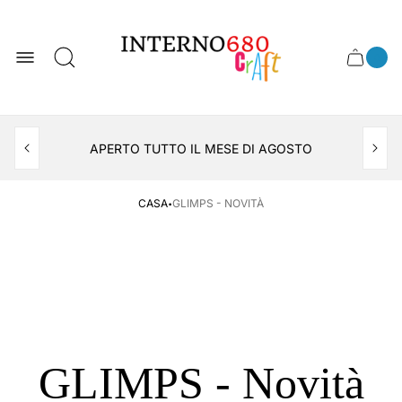
Logo
del
negozio
0
Cassett
Conte
articol
del
del
carrel
carrello
APERTO TUTTO IL MESE DI AGOSTO
CONSEGNA AL LOCKER INPOST
·
CASA
GLIMPS - NOVITÀ
GLIMPS - Novità