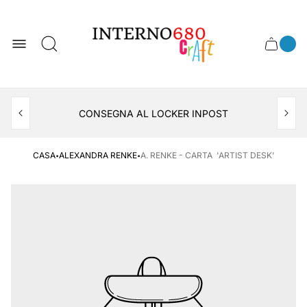
Logo
del
negozio
0
Cassett
Conte
articol
del
del
carrel
carrello
APERTO TUTTO IL MESE DI AGOSTO
CONSEGNA AL LOCKER INPOST
·
·
CASA
ALEXANDRA RENKE
A. RENKE - CARTA 'ARTIST DESK'