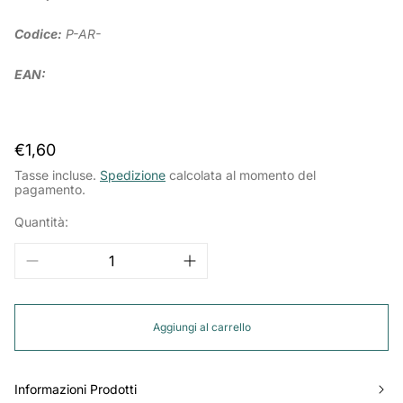
Codice:
P-AR-
EAN:
Prezzo
€1,60
normale
Tasse incluse.
Spedizione
calcolata al momento del
pagamento.
Quantità:
Aggiungi al carrello
Informazioni Prodotti