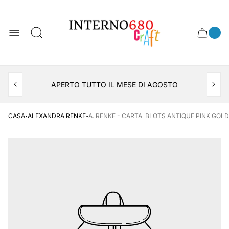
Logo
del
negozio
0
Cassett
Conte
articol
del
del
carrel
carrello
APERTO TUTTO IL MESE DI AGOSTO
CONSEGNA AL LOCKER INPOST
·
·
CASA
ALEXANDRA RENKE
A. RENKE - CARTA BLOTS ANTIQUE PINK GOLD