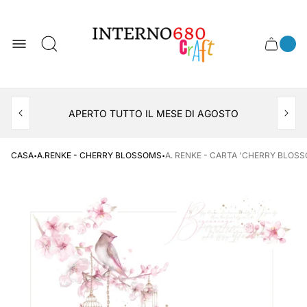
Logo
del
negozio
0
Cassett
Conte
articol
del
del
carrel
carrello
APERTO TUTTO IL MESE DI AGOSTO
CONSEGNA AL LOCKER INPOST
·
·
CASA
A.RENKE - CHERRY BLOSSOMS
A. RENKE - CARTA 'CHERRY BLOSSO