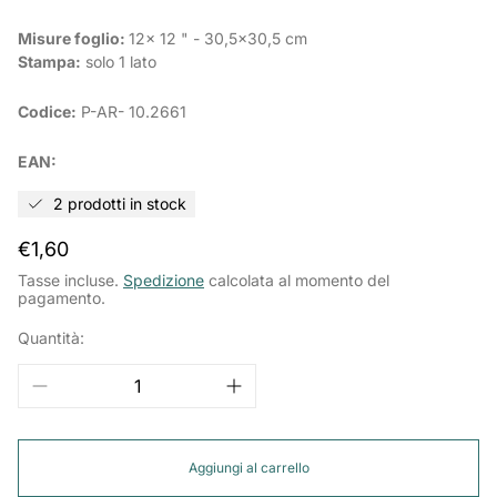
Misure foglio:
12x 12 " - 30,5x30,5 cm
Stampa:
solo 1 lato
Codice:
P-AR-
10.2661
EAN:
2 prodotti in stock
Prezzo
€1,60
normale
Tasse incluse.
Spedizione
calcolata al momento del
pagamento.
Quantità:
Aggiungi al carrello