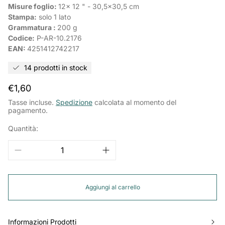
Misure foglio:
12x 12 " - 30,5x30,5 cm
Stampa:
solo 1 lato
Grammatura :
200 g
Codice:
P-AR-10.2176
EAN:
4251412742217
14 prodotti in stock
Prezzo
€1,60
normale
Tasse incluse.
Spedizione
calcolata al momento del
pagamento.
Quantità:
Aggiungi al carrello
Informazioni Prodotti