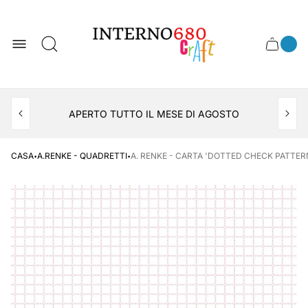
Logo
del
negozio
0
Cassett
Conte
articol
del
del
carrel
carrello
APERTO TUTTO IL MESE DI AGOSTO
CONSEGNA AL LOCKER INPOST
·
·
CASA
A.RENKE - QUADRETTI
A. RENKE - CARTA 'DOTTED CHECK PATTERN