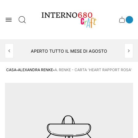
Logo
del
negozio
0
Cassett
Conte
articol
del
del
carrel
carrello
APERTO TUTTO IL MESE DI AGOSTO
CONSEGNA AL LOCKER INPOST
·
·
CASA
ALEXANDRA RENKE
A. RENKE - CARTA 'HEART RAPPORT ROSA'