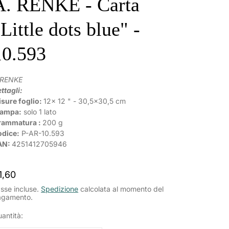
A. RENKE - Carta
Little dots blue" -
10.593
.RENKE
ttagli:
sure foglio:
12x 12 " - 30,5x30,5 cm
tampa:
solo 1 lato
rammatura :
200 g
odice:
P-AR-10.593
AN:
4251412705946
rezzo
1,60
ormale
sse incluse.
Spedizione
calcolata al momento del
agamento.
antità: