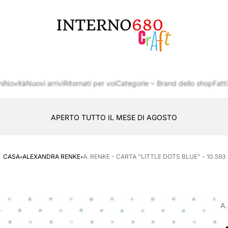
Logo
del
negozio
ni
Novità
Nuovi arrivi
Ritornati per voi
Categorie
Brand dello shop
Fatti
APERTO TUTTO IL MESE DI AGOSTO
CONSEGNA AL LOCKER INPOST
·
·
CASA
ALEXANDRA RENKE
A. RENKE - CARTA "LITTLE DOTS BLUE" - 10.593
A