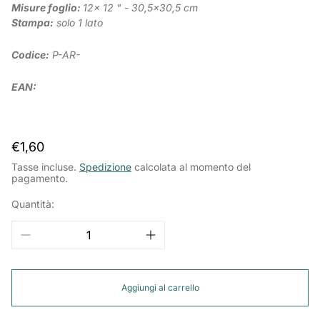
Misure foglio:
12x 12 " - 30,5x30,5 cm
Stampa:
solo 1 lato
Codice:
P-AR-
EAN:
Prezzo
€1,60
normale
Tasse incluse.
Spedizione
calcolata al momento del
pagamento.
Quantità:
Aggiungi al carrello