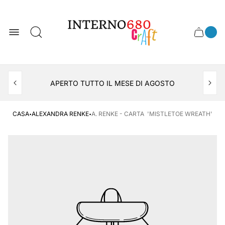
Logo
del
negozio
0
Cassett
Conte
articol
del
del
carrel
carrello
APERTO TUTTO IL MESE DI AGOSTO
CONSEGNA AL LOCKER INPOST
·
·
CASA
ALEXANDRA RENKE
A. RENKE - CARTA 'MISTLETOE WREATH'