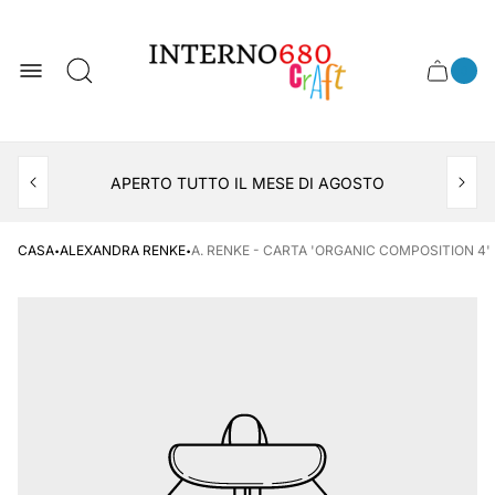
Logo
del
negozio
0
Cassett
Conte
articol
del
del
carrel
carrello
APERTO TUTTO IL MESE DI AGOSTO
CONSEGNA AL LOCKER INPOST
·
·
CASA
ALEXANDRA RENKE
A. RENKE - CARTA 'ORGANIC COMPOSITION 4'