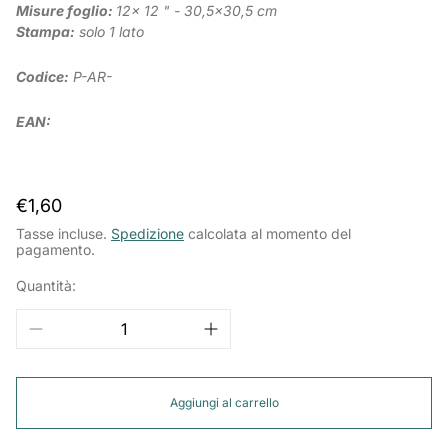
Misure foglio:
12x 12 " - 30,5x30,5 cm
Stampa:
solo 1 lato
Codice:
P-AR-
EAN:
Prezzo
€1,60
normale
Tasse incluse.
Spedizione
calcolata al momento del
pagamento.
Quantità:
Aggiungi al carrello