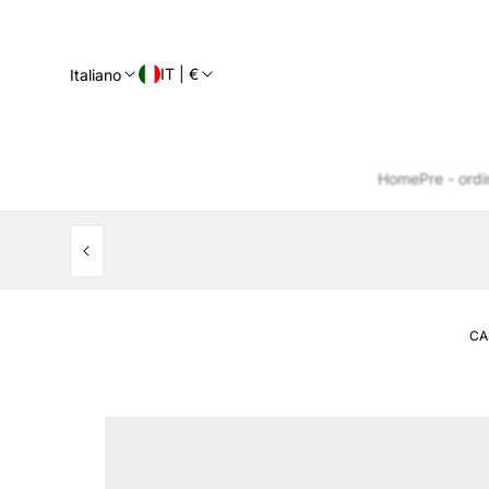
IT | €
Italiano
Home
Pre - ordi
CA