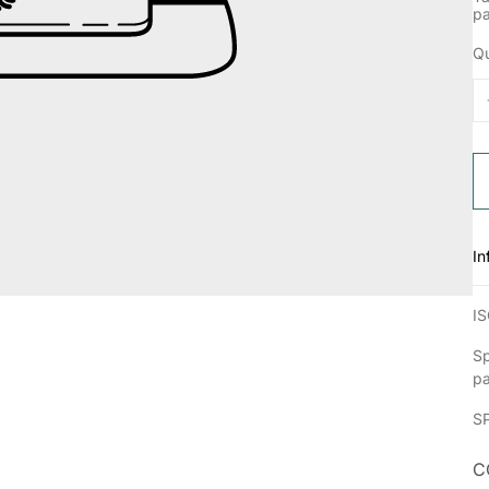
p
Qu
In
IS
Sp
p
S
C