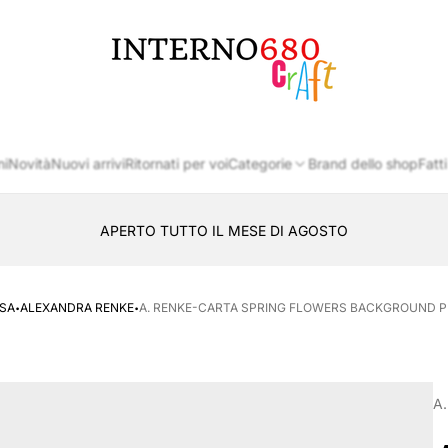
Logo
del
negozio
ni
Novità
Nuovi arrivi
Ritornati per voi
Categorie
Brand dello shop
Fatti
APERTO TUTTO IL MESE DI AGOSTO
CONSEGNA AL LOCKER INPOST
·
·
SA
ALEXANDRA RENKE
A. RENKE-CARTA SPRING FLOWERS BACKGROUND P
A