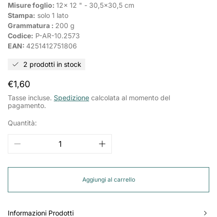
Misure foglio:
12x 12 " - 30,5x30,5 cm
Stampa:
solo 1 lato
Grammatura :
200 g
Codice:
P-AR-10.2573
EAN:
4251412751806
2 prodotti in stock
Prezzo
€1,60
normale
Tasse incluse.
Spedizione
calcolata al momento del
pagamento.
Quantità:
Aggiungi al carrello
Informazioni Prodotti