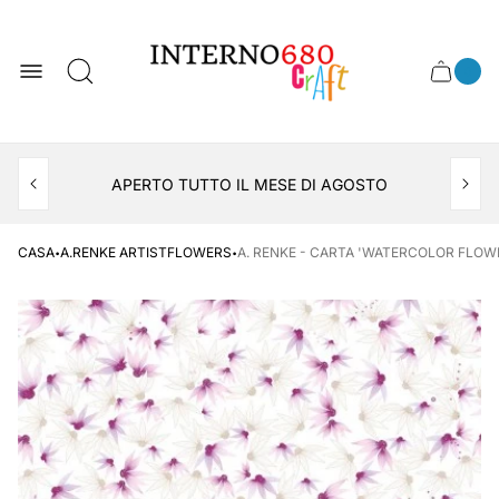
Logo
del
negozio
0
Cassett
Conte
articol
del
del
carrel
carrello
APERTO TUTTO IL MESE DI AGOSTO
CONSEGNA AL LOCKER INPOST
·
·
CASA
A.RENKE ARTISTFLOWERS
A. RENKE - CARTA 'WATERCOLOR FLOWE