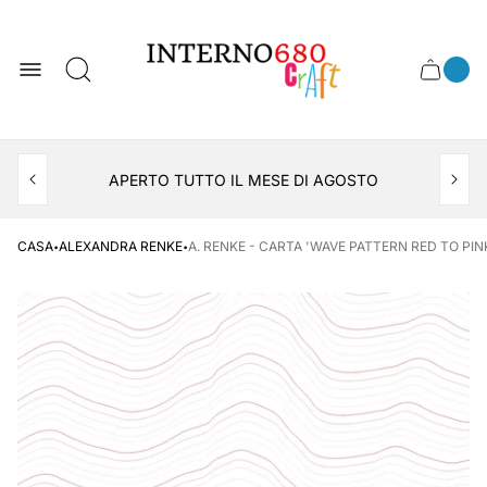
Logo
del
negozio
0
Cassett
Conte
articol
del
del
carrel
carrello
APERTO TUTTO IL MESE DI AGOSTO
CONSEGNA AL LOCKER INPOST
·
·
CASA
ALEXANDRA RENKE
A. RENKE - CARTA 'WAVE PATTERN RED TO PINK 