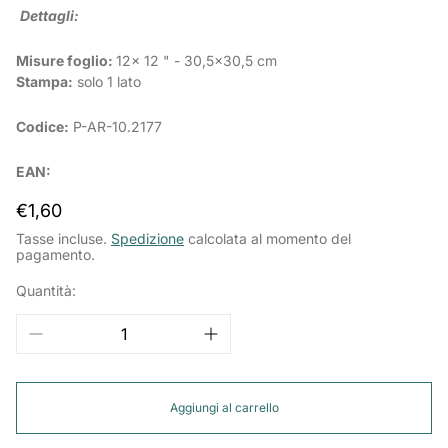
Dettagli:
Misure foglio:
12x 12 " - 30,5x30,5 cm
Stampa:
solo 1 lato
Codice:
P-AR-
10.2177
EAN:
Prezzo
€1,60
normale
Tasse incluse.
Spedizione
calcolata al momento del
pagamento.
Quantità:
Aggiungi al carrello