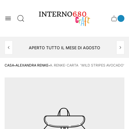
Logo
del
negozio
0
Cassett
Conte
articol
del
del
carrel
carrello
APERTO TUTTO IL MESE DI AGOSTO
CONSEGNA AL LOCKER INPOST
·
·
CASA
ALEXANDRA RENKE
A. RENKE-CARTA 'WILD STRIPES AVOCADO'