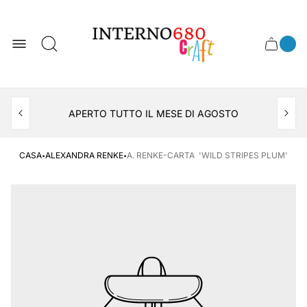
Logo
del
negozio
0
Cassett
Conte
articol
del
del
carrel
carrello
APERTO TUTTO IL MESE DI AGOSTO
CONSEGNA AL LOCKER INPOST
·
·
CASA
ALEXANDRA RENKE
A. RENKE-CARTA 'WILD STRIPES PLUM'