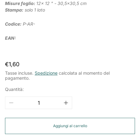
Misure foglio:
12x 12 " - 30,5x30,5 cm
Stampa:
solo 1 lato
Codice:
P-AR-
EAN:
Prezzo
€1,60
normale
Tasse incluse.
Spedizione
calcolata al momento del
pagamento.
Quantità:
Aggiungi al carrello