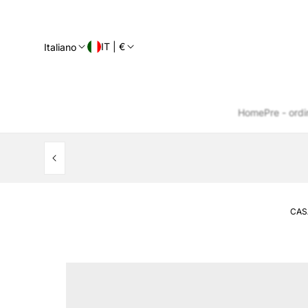
IT | €
Italiano
Home
Pre - ordi
CAS