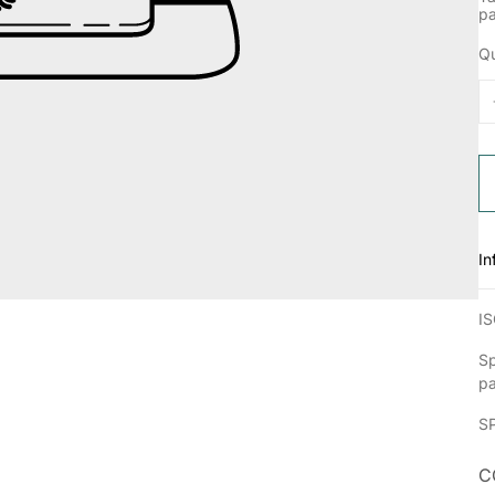
p
Qu
In
IS
Sp
p
S
C