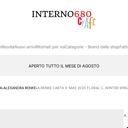
Logo
del
negozio
ni
Novità
Nuovi arrivi
Ritornati per voi
Categorie
Brand dello shop
Fatti
APERTO TUTTO IL MESE DI AGOSTO
CONSEGNA AL LOCKER INPOST
·
·
A
ALEXANDRA RENKE
A.RENKE CARTA X-MAS 2020 FLORAL C..WINTER WREA
A