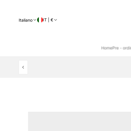
IT | €
Italiano
Home
Pre - ordi