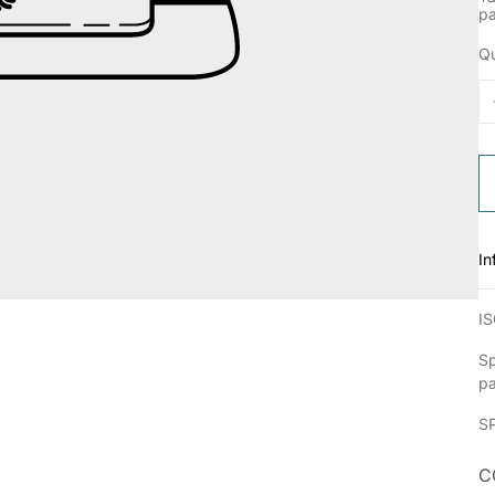
p
Qu
In
IS
Sp
p
S
C