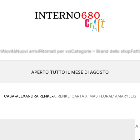
Logo
del
negozio
ni
Novità
Nuovi arrivi
Ritornati per voi
Categorie
Brand dello shop
Fatti
APERTO TUTTO IL MESE DI AGOSTO
CONSEGNA AL LOCKER INPOST
·
·
CASA
ALEXANDRA RENKE
A. RENKE-CARTA X-MAS FLORAL: AMARYLLIS
A