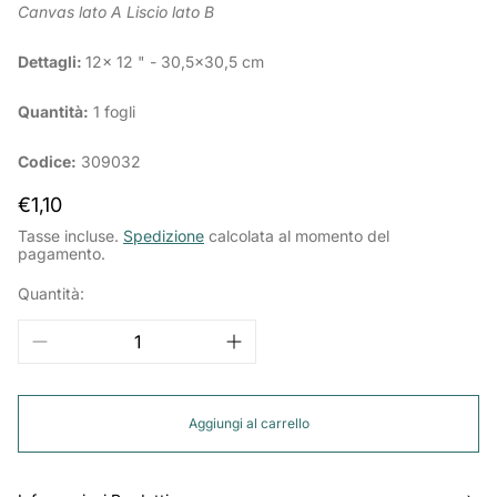
Canvas lato A
Liscio lato B
Dettagli:
12x 12 " - 30,5x30,5 cm
Quantità:
1 fogli
Codice:
309032
Prezzo
€1,10
normale
Tasse incluse.
Spedizione
calcolata al momento del
pagamento.
Quantità:
Aggiungi al carrello