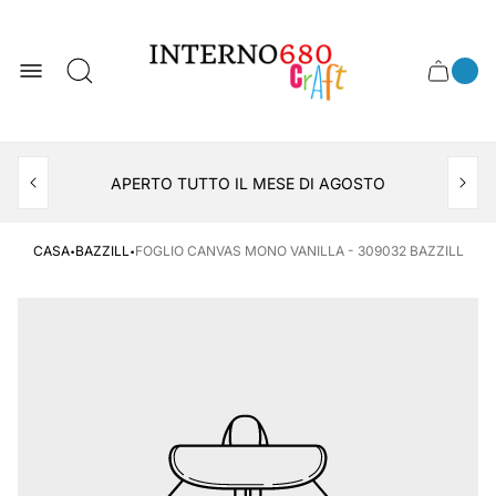
Logo
del
negozio
0
Cassett
Conte
articol
del
del
carrel
carrello
APERTO TUTTO IL MESE DI AGOSTO
CONSEGNA AL LOCKER INPOST
·
·
CASA
BAZZILL
FOGLIO CANVAS MONO VANILLA - 309032 BAZZILL