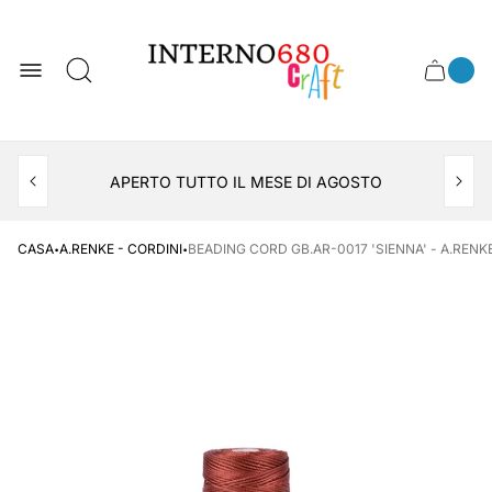
Logo
del
negozio
0
Cassett
Conte
articol
del
del
carrel
carrello
APERTO TUTTO IL MESE DI AGOSTO
CONSEGNA AL LOCKER INPOST
·
·
CASA
A.RENKE - CORDINI
BEADING CORD GB.AR-0017 'SIENNA' - A.RENK