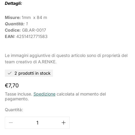
Dettagli:
Misure:
1mm x 84 m
Quantità:
1
Codice:
GB.AR-0017
EAN:
4251412771583
Le immagini aggiuntive di questo articolo sono di proprietà del
team creativo di A.RENKE.
2 prodotti in stock
Prezzo
€7,70
normale
Tasse incluse.
Spedizione
calcolata al momento del
pagamento.
Quantità: