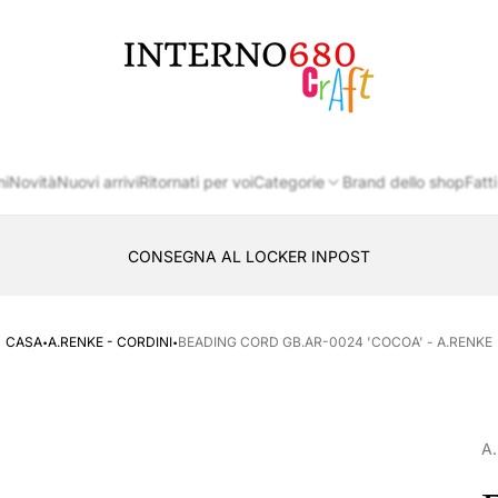
Logo
del
negozio
ni
Novità
Nuovi arrivi
Ritornati per voi
Categorie
Brand dello shop
Fatti
APERTO TUTTO IL MESE DI AGOSTO
CONSEGNA AL LOCKER INPOST
·
·
CASA
A.RENKE - CORDINI
BEADING CORD GB.AR-0024 'COCOA' - A.RENKE
A