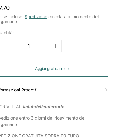
rezzo
7,70
ormale
sse incluse.
Spedizione
calcolata al momento del
agamento.
antità:
Aggiungi al carrello
formazioni Prodotti
CRIVITI AL
#clubdelleinternate
edizione entro 3 giorni dal ricevimento del
agamento
PEDIZIONE GRATUITA SOPRA 99 EURO