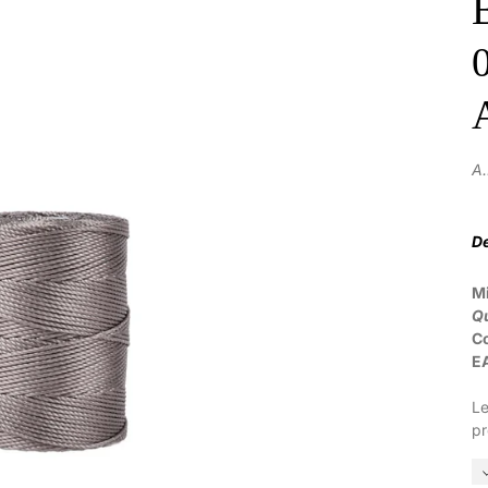
A
De
M
Qu
C
E
Le
pr