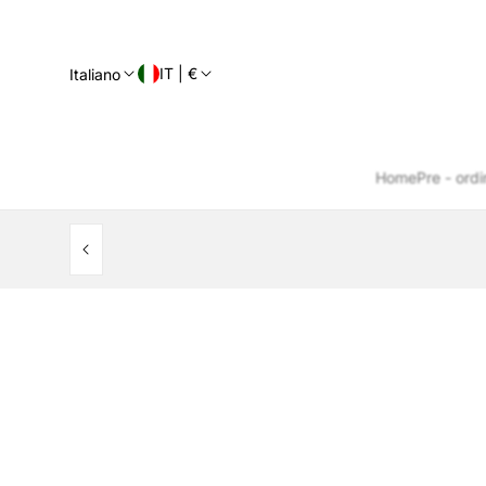
IT | €
Italiano
Home
Pre - ordi