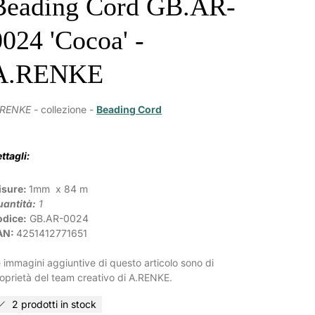
Beading Cord GB.AR-
0024 'Cocoa' -
A.RENKE
.RENKE -
collezione -
Beading Cord
ttagli:
isure:
1mm x 84 m
antità:
1
odice:
GB.AR-0024
AN:
4251412771651
 immagini aggiuntive di questo articolo sono di
oprietà del team creativo di A.RENKE.
2 prodotti in stock