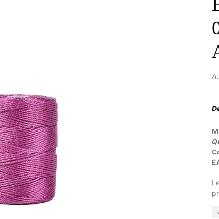
A
De
M
Qu
C
E
Le
pr