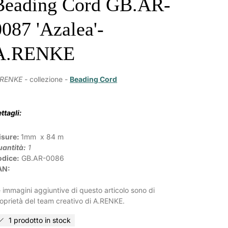
Beading Cord GB.AR-
0087 'Azalea'-
A.RENKE
.RENKE -
collezione -
Beading Cord
ttagli:
isure:
1mm x 84 m
antità:
1
odice:
GB.AR-0086
AN:
 immagini aggiuntive di questo articolo sono di
oprietà del team creativo di A.RENKE.
1 prodotto in stock