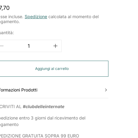
rezzo
7,70
ormale
sse incluse.
Spedizione
calcolata al momento del
agamento.
antità:
Aggiungi al carrello
formazioni Prodotti
CRIVITI AL
#clubdelleinternate
edizione entro 3 giorni dal ricevimento del
agamento
PEDIZIONE GRATUITA SOPRA 99 EURO