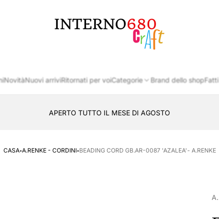
Logo
del
negozio
ni
Novità
Nuovi arrivi
Ritornati per voi
Categorie
Brand dello shop
Fatti
APERTO TUTTO IL MESE DI AGOSTO
CONSEGNA AL LOCKER INPOST
·
·
CASA
A.RENKE - CORDINI
BEADING CORD GB.AR-0087 'AZALEA'- A.RENKE
A