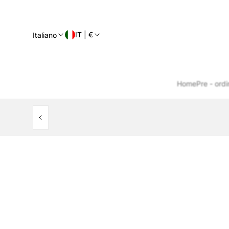
IT | €
Italiano
Home
Pre - ordi