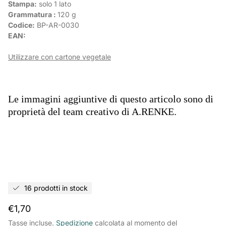
Stampa:
solo 1 lato
Grammatura :
120 g
Codice:
BP-AR-
0030
EAN:
Utilizzare con cartone vegetale
Le immagini aggiuntive di questo articolo sono di
proprietà del team creativo di A.RENKE.
16 prodotti in stock
Prezzo
€1,70
normale
Tasse incluse.
Spedizione
calcolata al momento del