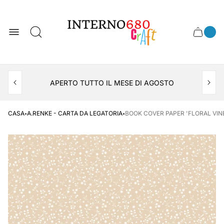
Logo
del
negozio
0
Cassett
Conte
articol
del
del
carrel
carrello
APERTO TUTTO IL MESE DI AGOSTO
CONSEGNA AL LOCKER INPOST
·
·
CASA
A.RENKE - CARTA DA LEGATORIA
BOOK COVER PAPER 'FLORAL VINE