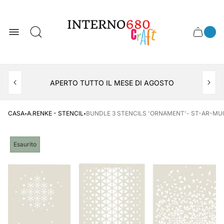
Logo
del
negozio
0
Cassett
Conte
articol
del
del
carrel
carrello
APERTO TUTTO IL MESE DI AGOSTO
CONSEGNA AL LOCKER INPOST
·
·
CASA
A.RENKE - STENCIL
BUNDLE 3 STENCILS 'ORNAMENT'- ST-AR-MU0
Etichetta
Esaurito
del
prodotto: