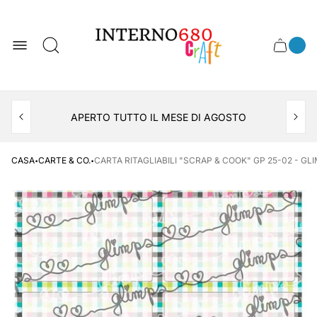
Logo
del
negozio
0
Cassett
Conte
articol
del
del
carrel
carrello
APERTO TUTTO IL MESE DI AGOSTO
CONSEGNA AL LOCKER INPOST
·
·
CASA
CARTE & CO.
CARTA RITAGLIABILI "SCRAP & COOK" GP 25-02 - GL