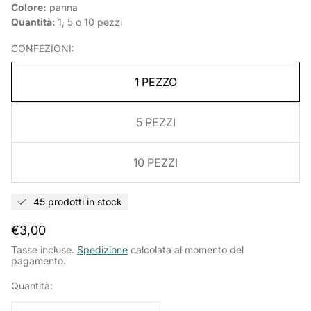
Colore:
panna
Quantità:
1, 5 o 10 pezzi
CONFEZIONI:
1 PEZZO
5 PEZZI
10 PEZZI
45 prodotti in stock
Prezzo
€3,00
normale
Tasse incluse.
Spedizione
calcolata al momento del
pagamento.
Quantità: