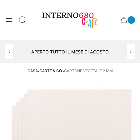
Logo
del
negozio
0
Cassett
Conte
articol
del
del
carrel
carrello
APERTO TUTTO IL MESE DI AGOSTO
CONSEGNA AL LOCKER INPOST
·
·
CASA
CARTE & CO.
CARTONE VEGETALE 2 MM