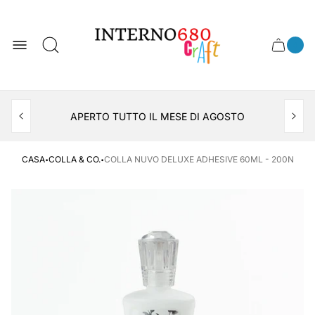
Logo
del
negozio
0
Cassett
Conte
articol
del
del
carrel
carrello
APERTO TUTTO IL MESE DI AGOSTO
CONSEGNA AL LOCKER INPOST
·
·
CASA
COLLA & CO.
COLLA NUVO DELUXE ADHESIVE 60ML - 200N