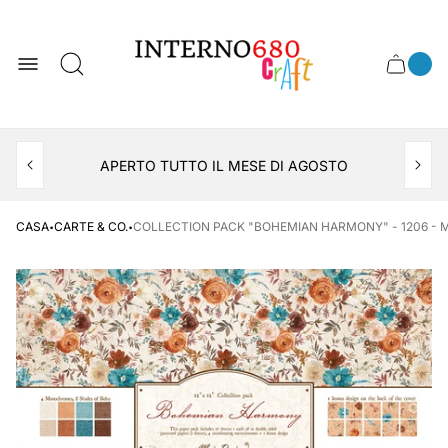
Logo
del
negozio
0
Cassett
Conte
articol
del
del
carrel
carrello
APERTO TUTTO IL MESE DI AGOSTO
CONSEGNA AL LOCKER INPOST
·
·
CASA
CARTE & CO.
COLLECTION PACK "BOHEMIAN HARMONY" - 1206 - 