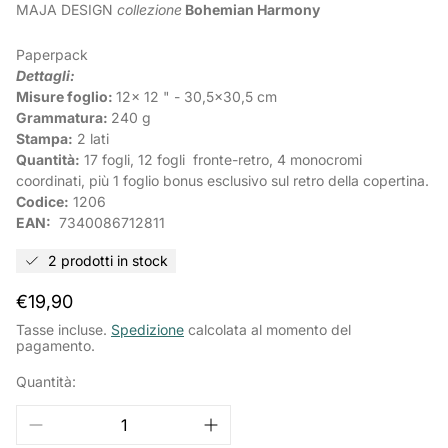
MAJA DESIGN
collezione
Bohemian Harmony
Paperpack
Dettagli:
Misure foglio:
12x 12 " - 30,5x30,5 cm
Grammatura:
240 g
Stampa:
2 lati
Quantità:
17 fogli, 12 fogli fronte-retro, 4 monocromi
coordinati, più 1 foglio bonus esclusivo sul retro della copertina.
Codice:
1206
EAN:
7340086712811
2 prodotti in stock
Prezzo
€19,90
normale
Tasse incluse.
Spedizione
calcolata al momento del
pagamento.
Quantità: