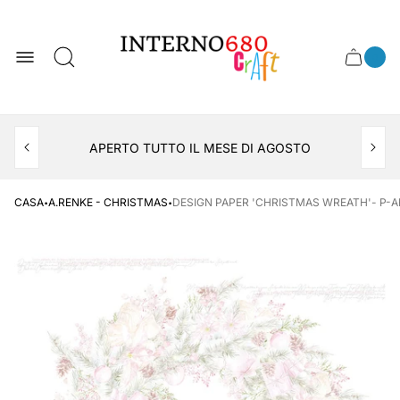
Logo
del
negozio
0
Cassett
Conte
articol
del
del
carrel
carrello
APERTO TUTTO IL MESE DI AGOSTO
CONSEGNA AL LOCKER INPOST
·
·
CASA
A.RENKE - CHRISTMAS
DESIGN PAPER 'CHRISTMAS WREATH'- P-AR