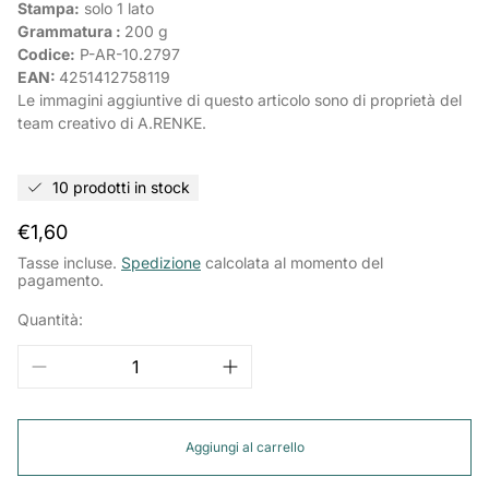
Stampa:
solo 1 lato
Grammatura :
200 g
Codice:
P-AR-
10.2797
EAN:
4251412758119
Le immagini aggiuntive di questo articolo sono di proprietà del
team creativo di A.RENKE.
10 prodotti in stock
Prezzo
€1,60
normale
Tasse incluse.
Spedizione
calcolata al momento del
pagamento.
Quantità:
Aggiungi al carrello