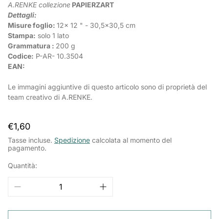
A.RENKE
collezione
PAPIERZART
Dettagli:
Misure foglio:
12x 12 " - 30,5x30,5 cm
Stampa:
solo 1 lato
Grammatura :
200 g
Codice:
P-AR-
10.3504
EAN:
Le immagini aggiuntive di questo articolo sono di proprietà del
team creativo di A.RENKE.
Prezzo
€1,60
normale
Tasse incluse.
Spedizione
calcolata al momento del
pagamento.
Quantità: