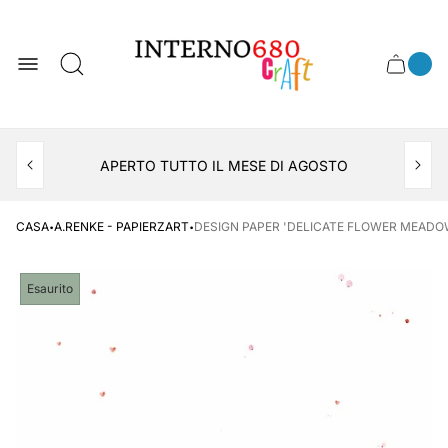
Logo
del
negozio
0
Cassett
Conte
articol
del
del
carrel
carrello
APERTO TUTTO IL MESE DI AGOSTO
CONSEGNA AL LOCKER INPOST
·
·
CASA
A.RENKE - PAPIERZART
DESIGN PAPER 'DELICATE FLOWER MEADOW
Etichetta
Esaurito
del
prodotto: