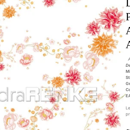
De
Mi
S
G
C
E
Le
p