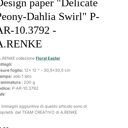
Design paper "Delicate
Peony-Dahlia Swirl" P-
AR-10.3792 -
A.RENKE
A.RENKE
collezione
Floral Easter
ttagli:
sure foglio:
12x 12 " - 30,5x30,5 cm
tampa:
solo 1 lato
rammatura :
200 g
odice:
P-AR-
10.3792
AN:
 immagini aggiuntive di questo articolo sono di
roprietà del TEAM CREATIVO di A.RENKE