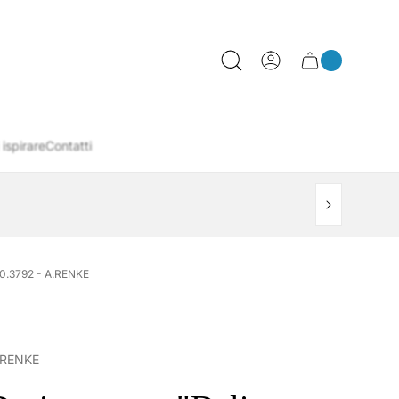
0
Cassetto
Conteggio
articoli
del
del
carrello
carrello
 ispirare
Contatti
.3792 - A.RENKE
.RENKE