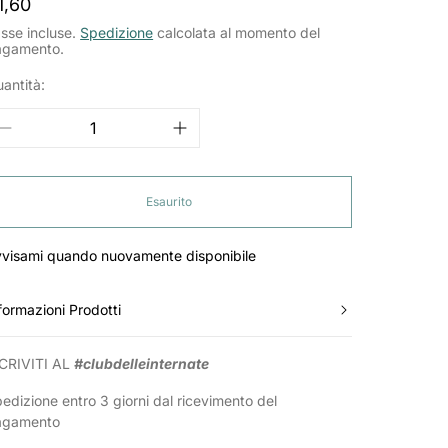
rezzo
1,60
ormale
sse incluse.
Spedizione
calcolata al momento del
agamento.
antità:
Esaurito
visami quando nuovamente disponibile
formazioni Prodotti
CRIVITI AL
#clubdelleinternate
edizione entro 3 giorni dal ricevimento del
agamento