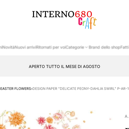
Logo
del
negozio
ni
Novità
Nuovi arrivi
Ritornati per voi
Categorie
Brand dello shop
Fatti
APERTO TUTTO IL MESE DI AGOSTO
CONSEGNA AL LOCKER INPOST
·
- EASTER FLOWERS
DESIGN PAPER "DELICATE PEONY-DAHLIA SWIRL" P-AR-10
A