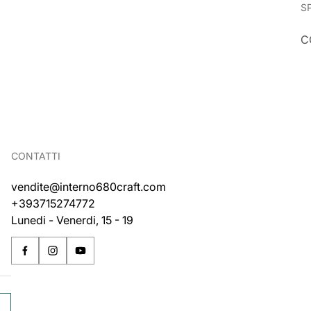
S
C
CONTATTI
vendite@interno680craft.com
+393715274772
Lunedi - Venerdi, 15 - 19