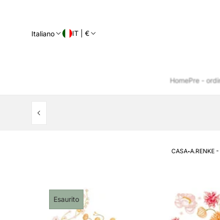
IT | €
Italiano
Home
Pre - ordi
·
CASA
A.RENKE 
Etichetta
Esaurito
del
prodotto: