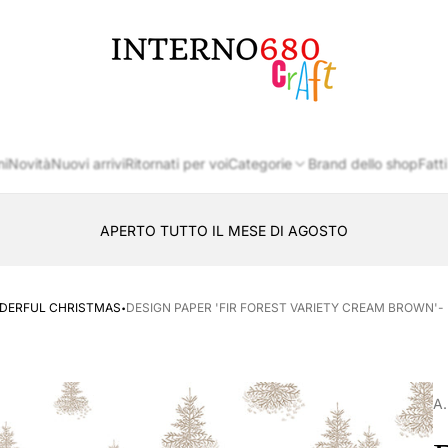
Logo
del
negozio
ni
Novità
Nuovi arrivi
Ritornati per voi
Categorie
Brand dello shop
Fatti
APERTO TUTTO IL MESE DI AGOSTO
CONSEGNA AL LOCKER INPOST
·
NDERFUL CHRISTMAS
DESIGN PAPER 'FIR FOREST VARIETY CREAM BROWN'- 
A