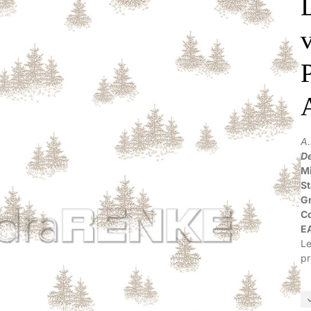
A
De
Mi
S
G
C
E
Le
pr