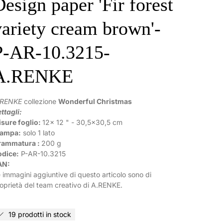
Design paper 'Fir forest
variety cream brown'-
P-AR-10.3215-
A.RENKE
.RENKE
collezione
Wonderful Christmas
ttagli:
sure foglio:
12x 12 " - 30,5x30,5 cm
tampa:
solo 1 lato
rammatura :
200 g
odice:
P-AR-
10.3215
AN:
 immagini aggiuntive di questo articolo sono di
oprietà del team creativo di A.RENKE.
19 prodotti in stock