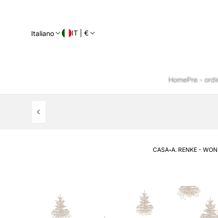
IT | €
Italiano
Home
Pre - ordi
·
CASA
A. RENKE - WO