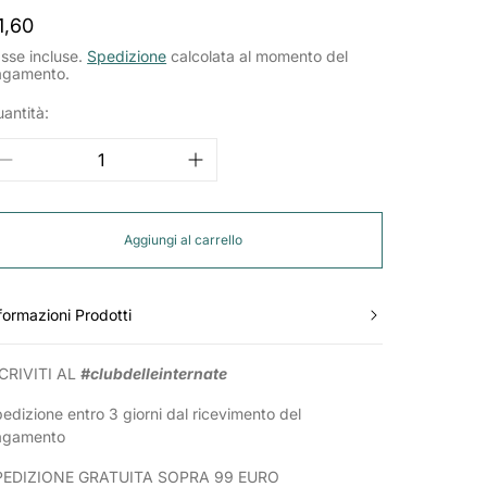
rezzo
1,60
ormale
sse incluse.
Spedizione
calcolata al momento del
agamento.
antità:
Aggiungi al carrello
formazioni Prodotti
CRIVITI AL
#clubdelleinternate
edizione entro 3 giorni dal ricevimento del
agamento
PEDIZIONE GRATUITA SOPRA 99 EURO