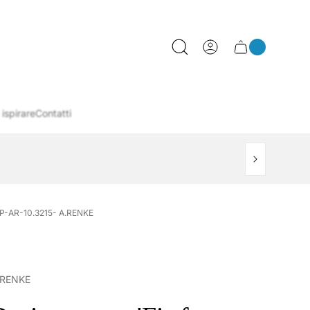
0
Cassetto
Conteggio
articoli
del
del
carrello
carrello
 ispirare
Contatti
P-AR-10.3215- A.RENKE
.RENKE