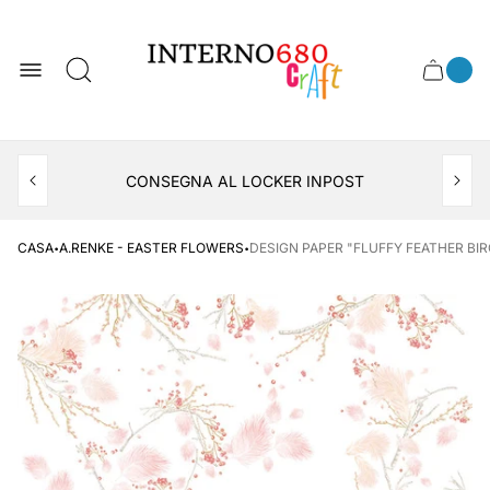
Logo
del
negozio
0
Cassett
Conte
articol
del
del
carrel
carrello
APERTO TUTTO IL MESE DI AGOSTO
CONSEGNA AL LOCKER INPOST
·
·
CASA
A.RENKE - EASTER FLOWERS
DESIGN PAPER "FLUFFY FEATHER BIR