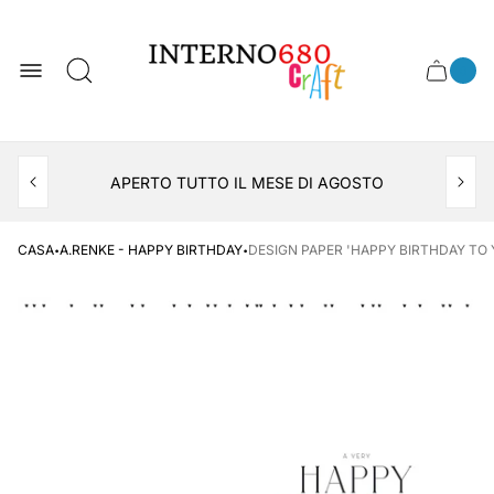
Logo
del
negozio
0
Cassett
Conte
articol
del
del
carrel
carrello
APERTO TUTTO IL MESE DI AGOSTO
CONSEGNA AL LOCKER INPOST
·
·
CASA
A.RENKE - HAPPY BIRTHDAY
DESIGN PAPER 'HAPPY BIRTHDAY TO Y