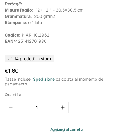
Dettagli:
Misure foglio:
12x 12 " - 30,5x30,5 cm
Grammatura:
200 gr/m2
Stampa:
solo 1 lato
Codice:
P-AR-10.2962
EAN:
4251412761980
14 prodotti in stock
Prezzo
€1,60
normale
Tasse incluse.
Spedizione
calcolata al momento del
pagamento.
Quantità:
Aggiungi al carrello