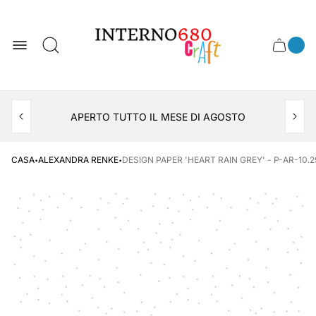
Logo
del
negozio
0
Cassett
Conte
articol
del
del
carrel
carrello
APERTO TUTTO IL MESE DI AGOSTO
CONSEGNA AL LOCKER INPOST
·
·
CASA
ALEXANDRA RENKE
DESIGN PAPER 'HEART RAIN GREY' - P-AR-10.2