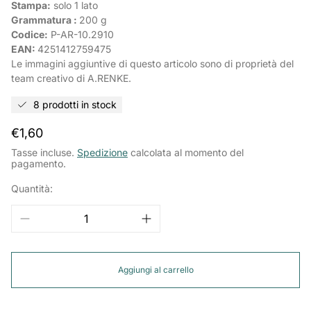
Stampa:
solo 1 lato
Grammatura :
200 g
Codice:
P-AR-10.2910
EAN:
4251412759475
Le immagini aggiuntive di questo articolo sono di proprietà del
team creativo di A.RENKE.
8 prodotti in stock
Prezzo
€1,60
normale
Tasse incluse.
Spedizione
calcolata al momento del
pagamento.
Quantità:
Aggiungi al carrello