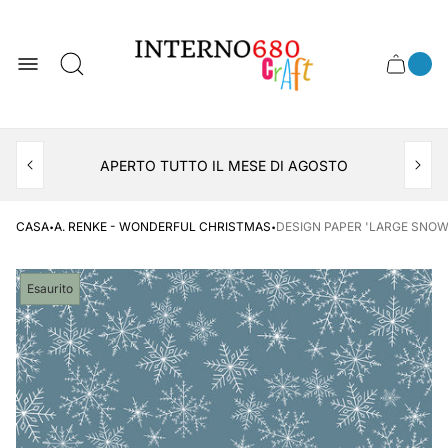
Logo
del
negozio
0
Cassett
Conte
articol
del
del
carrel
carrello
APERTO TUTTO IL MESE DI AGOSTO
CONSEGNA AL LOCKER INPOST
·
·
CASA
A. RENKE - WONDERFUL CHRISTMAS
DESIGN PAPER 'LARGE SNOWF
Etichetta
Esaurito
del
prodotto: