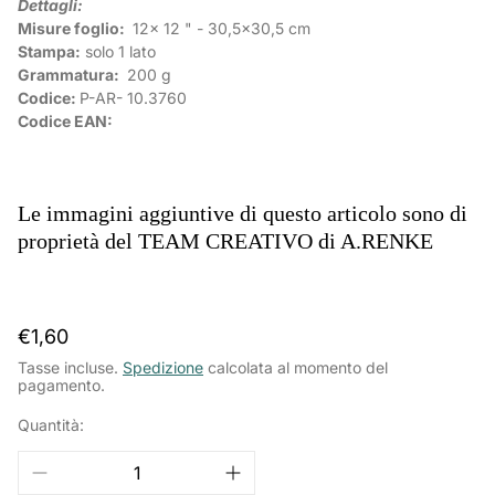
Dettagli:
Misure foglio:
12x 12 " - 30,5x30,5 cm
Stampa:
solo 1 lato
Grammatura:
200 g
Codice:
P-AR-
10.3760
Codice EAN:
Le immagini aggiuntive di questo articolo sono di
proprietà del TEAM CREATIVO di A.RENKE
Prezzo
€1,60
normale
Tasse incluse.
Spedizione
calcolata al momento del
pagamento.
Quantità: