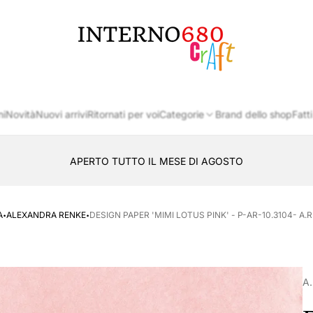
Logo
del
negozio
ni
Novità
Nuovi arrivi
Ritornati per voi
Categorie
Brand dello shop
Fatti
APERTO TUTTO IL MESE DI AGOSTO
CONSEGNA AL LOCKER INPOST
·
·
A
ALEXANDRA RENKE
DESIGN PAPER 'MIMI LOTUS PINK' - P-AR-10.3104- A.
A