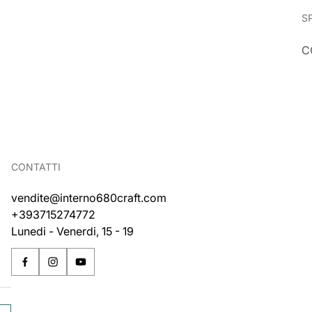
S
C
CONTATTI
vendite@interno680craft.com
+393715274772
Lunedi - Venerdi, 15 - 19