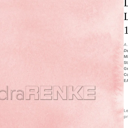
A
De
Mi
S
G
C
E
Le
pr