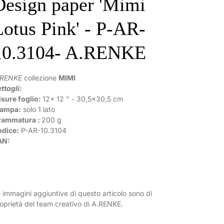
Design paper 'Mimi
Lotus Pink' - P-AR-
10.3104- A.RENKE
.RENKE
collezione
MIMI
ttagli:
sure foglio:
12x 12 " - 30,5x30,5 cm
tampa:
solo 1 lato
rammatura :
200 g
odice:
P-AR-
10.3104
AN:
 immagini aggiuntive di questo articolo sono di
oprietà del team creativo di A.RENKE.