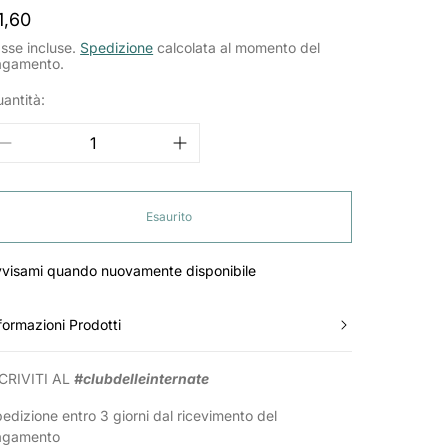
rezzo
1,60
ormale
sse incluse.
Spedizione
calcolata al momento del
agamento.
antità:
Esaurito
visami quando nuovamente disponibile
formazioni Prodotti
CRIVITI AL
#clubdelleinternate
edizione entro 3 giorni dal ricevimento del
agamento