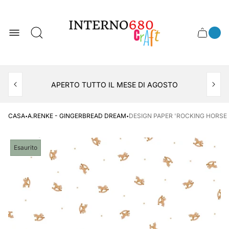
Logo
del
negozio
0
Cassett
Conte
articol
del
del
carrel
carrello
APERTO TUTTO IL MESE DI AGOSTO
CONSEGNA AL LOCKER INPOST
·
·
CASA
A.RENKE - GINGERBREAD DREAM
DESIGN PAPER 'ROCKING HORSE 
Etichetta
Esaurito
del
prodotto: