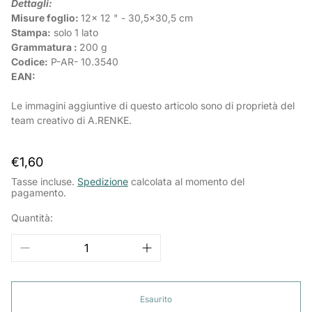
Dettagli:
Misure foglio:
12x 12 " - 30,5x30,5 cm
Stampa:
solo 1 lato
Grammatura :
200 g
Codice:
P-AR-
10.3540
EAN:
Le immagini aggiuntive di questo articolo sono di proprietà del
team creativo di A.RENKE.
Prezzo
€1,60
normale
Tasse incluse.
Spedizione
calcolata al momento del
pagamento.
Quantità:
Esaurito