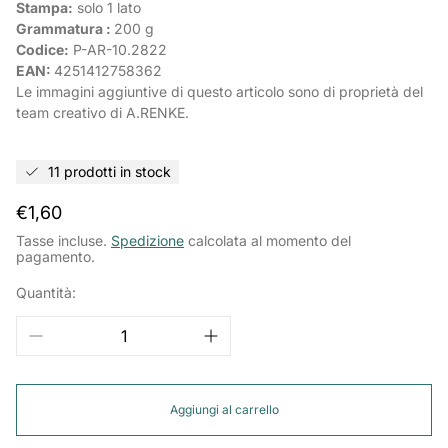
Stampa:
solo 1 lato
Grammatura :
200 g
Codice:
P-AR-
10.2822
EAN:
4251412758362
Le immagini aggiuntive di questo articolo sono di proprietà del
team creativo di A.RENKE.
11 prodotti in stock
Prezzo
€1,60
normale
Tasse incluse.
Spedizione
calcolata al momento del
pagamento.
Quantità:
Aggiungi al carrello