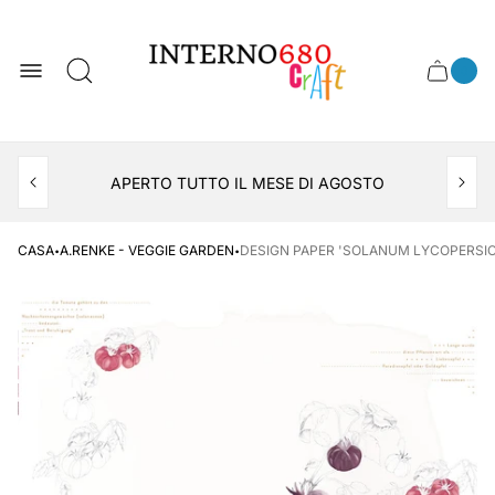
Logo
del
negozio
0
Cassett
Conte
articol
del
del
carrel
carrello
APERTO TUTTO IL MESE DI AGOSTO
CONSEGNA AL LOCKER INPOST
·
·
CASA
A.RENKE - VEGGIE GARDEN
DESIGN PAPER 'SOLANUM LYCOPERSICU